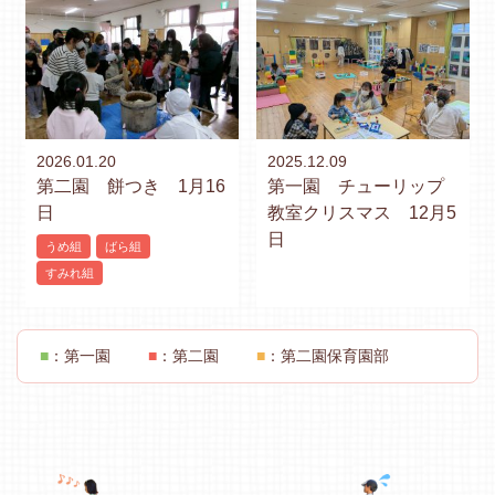
2026.01.20
2025.12.09
第二園 餅つき 1月16
第一園 チューリップ
日
教室クリスマス 12月5
日
うめ組
ばら組
すみれ組
■
：第一園
■
：第二園
■
：第二園保育園部