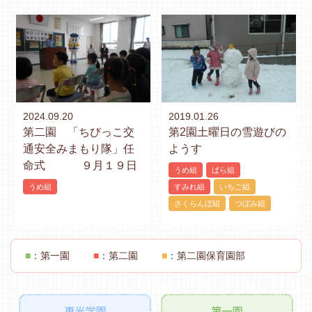
2024.09.20
2019.01.26
第二園 「ちびっこ交
第2園土曜日の雪遊びの
通安全みまもり隊」任
ようす
命式 ９月１９日
うめ組
ばら組
うめ組
すみれ組
いちご組
さくらんぼ組
つぼみ組
■
：第一園
■
：第二園
■
：第二園保育園部