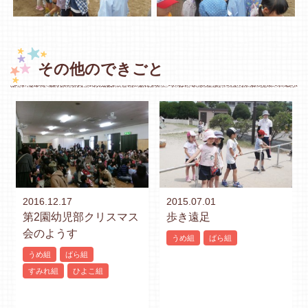
その他のできごと
2016.12.17
2015.07.01
第2園幼児部クリスマス
歩き遠足
会のようす
うめ組
ばら組
うめ組
ばら組
すみれ組
ひよこ組