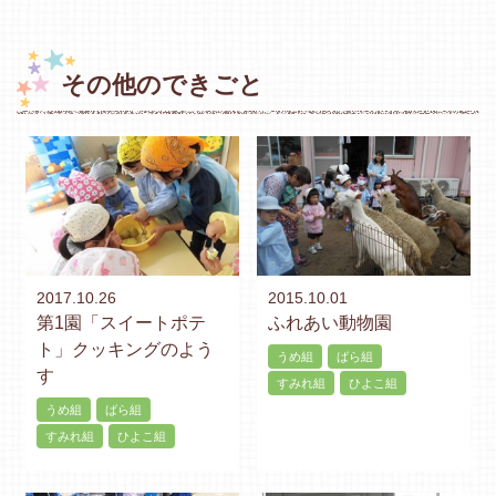
その他のできごと
2017.10.26
2015.10.01
第1園「スイートポテ
ふれあい動物園
ト」クッキングのよう
うめ組
ばら組
す
すみれ組
ひよこ組
うめ組
ばら組
すみれ組
ひよこ組