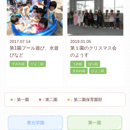
2017.07.14
2019.01.05
第1園プール遊び、水遊
第１園のクリスマス会
びなど
のようす
すみれ組
ひよこ組
うめ組
ばら組
すみれ組
ひよこ組
■
：第一園
■
：第二園
■
：第二園保育園部