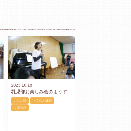
2023.10.18
乳児部お楽しみ会のようす
いちご組
さくらんぼ組
つぼみ組