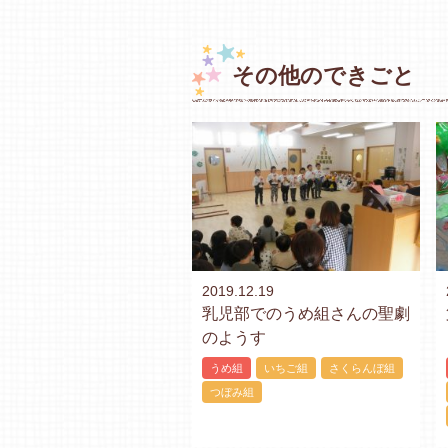
その他のできごと
2019.12.19
乳児部でのうめ組さんの聖劇
のようす
うめ組
いちご組
さくらんぼ組
つぼみ組