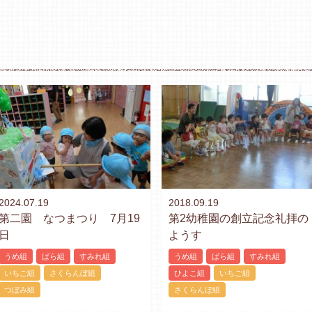
2024.07.19
2018.09.19
第二園 なつまつり 7月19
第2幼稚園の創立記念礼拝の
日
ようす
うめ組
ばら組
すみれ組
うめ組
ばら組
すみれ組
いちご組
さくらんぼ組
ひよこ組
いちご組
つぼみ組
さくらんぼ組