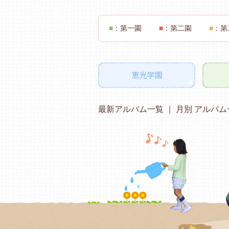
■
：第一園
■
：第二園
■
：第
最新アルバム一覧
月別 アルバム