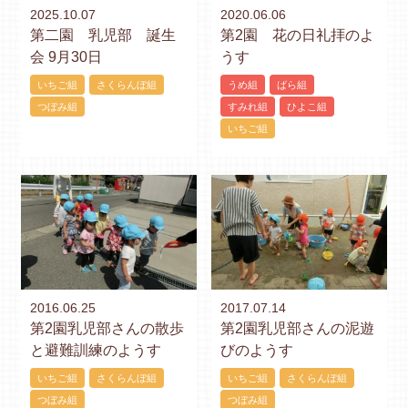
2025.10.07
2020.06.06
第二園 乳児部 誕生
第2園 花の日礼拝のよ
会 9月30日
うす
いちご組
さくらんぼ組
うめ組
ばら組
つぼみ組
すみれ組
ひよこ組
いちご組
2016.06.25
2017.07.14
第2園乳児部さんの散歩
第2園乳児部さんの泥遊
と避難訓練のようす
びのようす
いちご組
さくらんぼ組
いちご組
さくらんぼ組
つぼみ組
つぼみ組