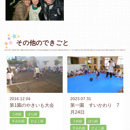
その他のできごと
2016.12.04
2023.07.31
第1園のやきいも大会
第一園 すいかわり 7
月24日
うめ組
ばら組
すみれ組
ひよこ組
うめ組
ばら組
すみれ組
ひよこ組