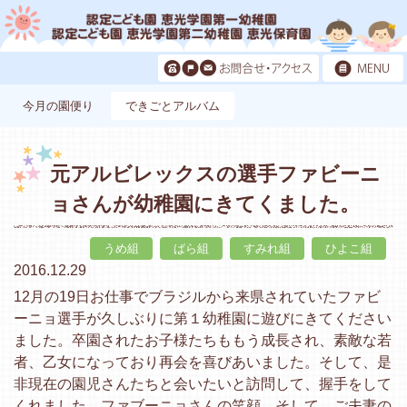
今月の園便り
できごとアルバム
元アルビレックスの選手ファビーニ
ョさんが幼稚園にきてくました。
うめ組
ばら組
すみれ組
ひよこ組
2016.12.29
12月の19日お仕事でブラジルから来県されていたファビ
ーニョ選手が久しぶりに第１幼稚園に遊びにきてください
ました。卒園されたお子様たちももう成長され、素敵な若
者、乙女になっており再会を喜びあいました。そして、是
非現在の園児さんたちと会いたいと訪問して、握手をして
くれました。ファブーニョさんの笑顔、そして、ご夫妻の