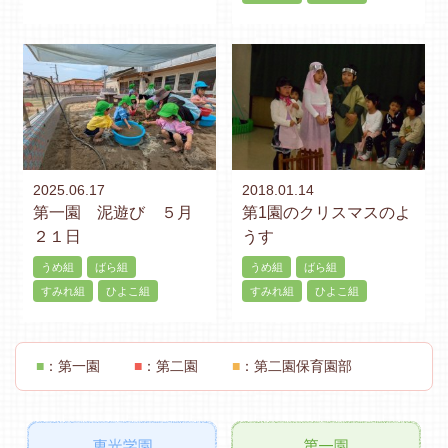
2025.06.17
2018.01.14
第一園 泥遊び ５月
第1園のクリスマスのよ
２１日
うす
うめ組
ばら組
うめ組
ばら組
すみれ組
ひよこ組
すみれ組
ひよこ組
■
：第一園
■
：第二園
■
：第二園保育園部