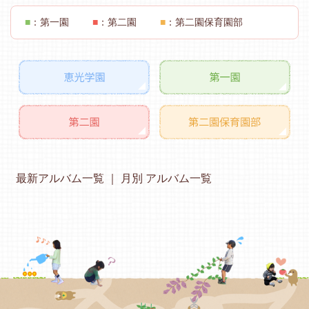
■
：第一園
■
：第二園
■
：第二園保育園部
最新アルバム一覧
月別 アルバム一覧