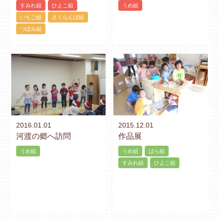
すみれ組
ひよこ組
うめ組
いちご組
さくらんぼ組
つぼみ組
2016.01.01
2015.12.01
河渡の郷へ訪問
作品展
うめ組
うめ組
ばら組
すみれ組
ひよこ組