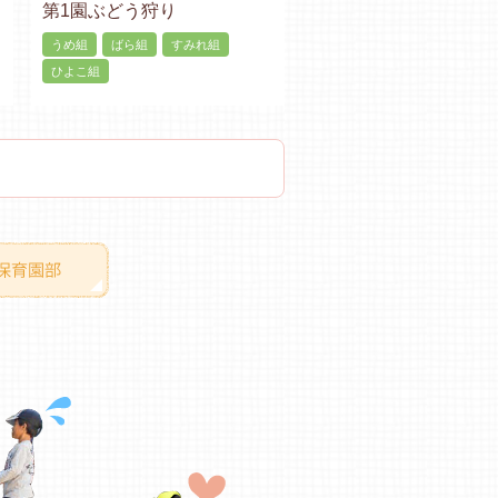
第1園ぶどう狩り
うめ組
ばら組
すみれ組
ひよこ組