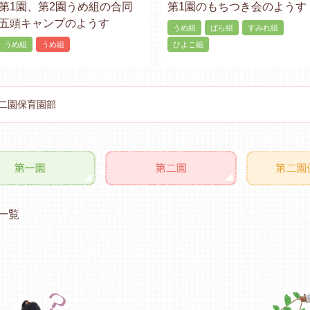
第1園、第2園うめ組の合同
第1園のもちつき会のようす
五頭キャンプのようす
うめ組
ばら組
すみれ組
うめ組
うめ組
ひよこ組
二園保育園部
一覧