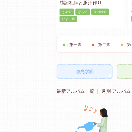
感謝礼拝と豚汁作り
うめ組
ばら組
すみれ組
ひよこ組
■
：第一園
■
：第二園
■
：第
最新アルバム一覧
月別 アルバム