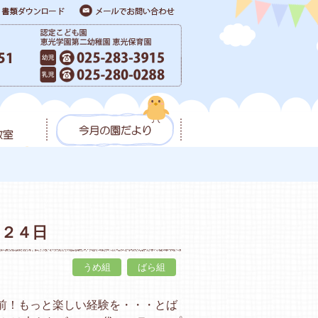
月２４日
うめ組
ばら組
前！もっと楽しい経験を・・・とば