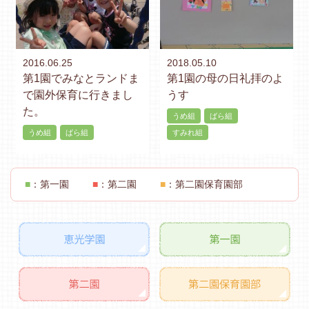
2016.06.25
2018.05.10
第1園でみなとランドま
第1園の母の日礼拝のよ
で園外保育に行きまし
うす
た。
うめ組
ばら組
うめ組
ばら組
すみれ組
■
：第一園
■
：第二園
■
：第二園保育園部