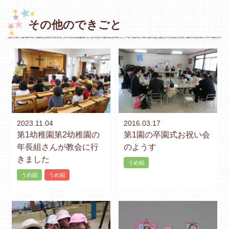
その他のできごと
2023.11.04
2016.03.17
第1幼稚園第2幼稚園の
第1園の卒園式お祝い会
年長組さんが教会に行
のようす
きました
うめ組
うめ組
うめ組