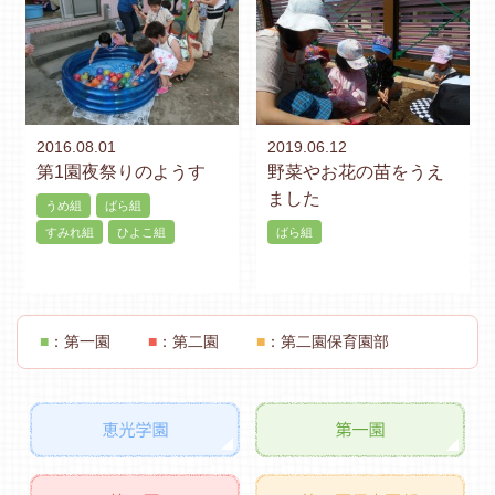
2016.08.01
2019.06.12
第1園夜祭りのようす
野菜やお花の苗をうえ
ました
うめ組
ばら組
すみれ組
ひよこ組
ばら組
■
：第一園
■
：第二園
■
：第二園保育園部