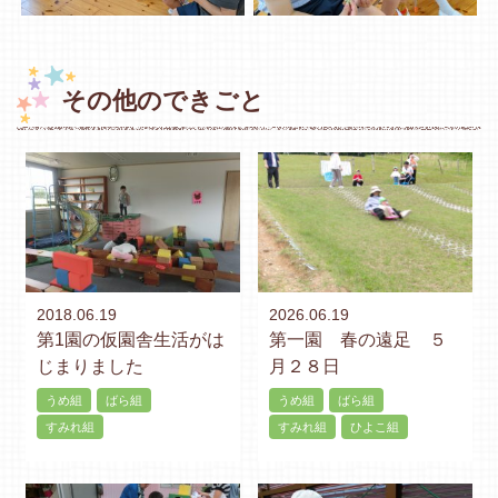
その他のできごと
2018.06.19
2026.06.19
第1園の仮園舎生活がは
第一園 春の遠足 ５
じまりました
月２８日
うめ組
ばら組
うめ組
ばら組
すみれ組
すみれ組
ひよこ組