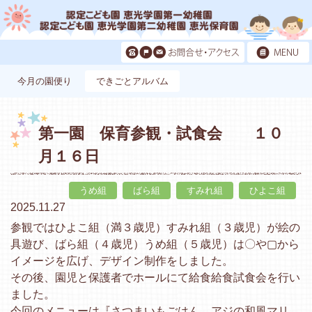
今月の園便り
できごとアルバム
第一園 保育参観・試食会 １０
月１６日
うめ組
ばら組
すみれ組
ひよこ組
2025.11.27
参観ではひよこ組（満３歳児）すみれ組（３歳児）が絵の
具遊び、ばら組（４歳児）うめ組（５歳児）は〇や▢から
イメージを広げ、デザイン制作をしました。
その後、園児と保護者でホールにて給食給食試食会を行い
ました。
今回のメニューは『さつまいもごはん、アジの和風マリ