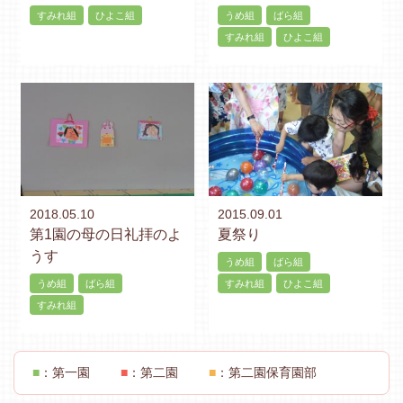
すみれ組
ひよこ組
うめ組
ばら組
すみれ組
ひよこ組
2018.05.10
2015.09.01
第1園の母の日礼拝のよ
夏祭り
うす
うめ組
ばら組
うめ組
ばら組
すみれ組
ひよこ組
すみれ組
■
：第一園
■
：第二園
■
：第二園保育園部