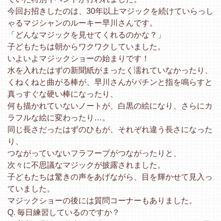
今回お招きしたのは、
30年以上マジックを続けていらっし
ゃるマジシャンのルーキー早
川さんです。
「どんなマジックを見せてくれるのかな？」
子どもたちは朝からワクワクしていました。
いよいよマジックショーの始まりです！
水を入れたはずの新聞紙がまったく濡れていなかったり、
くねくねと曲がる棒が、
早川さんがパチンと指を鳴らすと
真っすぐな硬い棒になったり、
何も描かれていないノートが、白黒の絵になり、
さらにカ
ラフルな絵に変わったり…。
同じ長さだったはずのひもが、それぞれ違う長さになった
り、
つながっていないフラフープがつながったりと、
次々に不思議なマジックが披露されました。
子どもたちは驚きの声をあげながら、
目を輝かせて見入っ
ていました。
マジックショーの後には質問コーナーもありました。
Q. 毎日練習しているのですか？