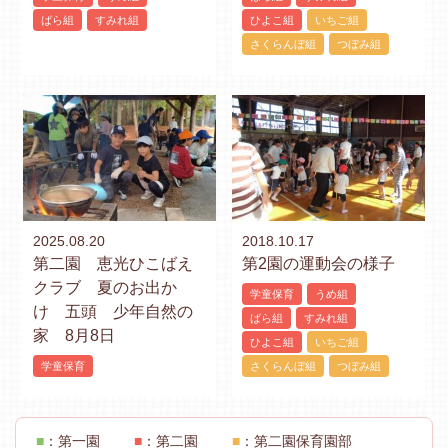
ばら組
すみれ組
ひよこ組
いちご組
さくらんぼ組
つぼみ組
2025.08.20
2018.10.17
第二園 恵光ひこばえ
第2園の運動会の様子
クラブ 夏のお出か
学童保育
うめ組
け 五頭 少年自然の
ばら組
すみれ組
家 8月8日
ひよこ組
いちご組
学童保育
さくらんぼ組
つぼみ組
■
：第一園
■
：第二園
■
：第二園保育園部