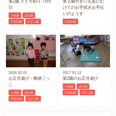
第2園 スイカ割り 7月8
第２園やきいも会にむ
日
けてのお芋拭きお手伝
いのようす
うめ組
ばら組
すみれ組
ひよこ組
すみれ組
2016.02.01
2017.01.12
お正月遊び・郵便ごっ
第2園のお正月遊び
こ
うめ組
ばら組
うめ組
ばら組
すみれ組
ひよこ組
すみれ組
ひよこ組