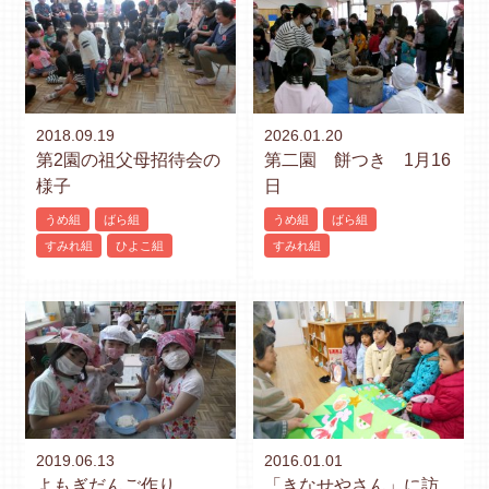
2018.09.19
2026.01.20
第2園の祖父母招待会の
第二園 餅つき 1月16
様子
日
うめ組
ばら組
うめ組
ばら組
すみれ組
ひよこ組
すみれ組
2019.06.13
2016.01.01
よもぎだんご作り
「きなせやさん」に訪