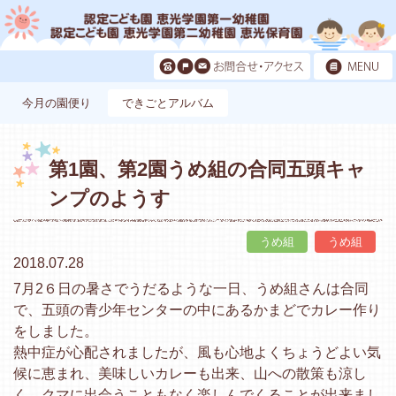
今月の園便り
できごとアルバム
第1園、第2園うめ組の合同五頭キャ
ンプのようす
うめ組
うめ組
2018.07.28
7月2６日の暑さでうだるような一日、うめ組さんは合同
で、五頭の青少年センターの中にあるかまどでカレー作り
をしました。
熱中症が心配されましたが、風も心地よくちょうどよい気
候に恵まれ、美味しいカレーも出来、山への散策も涼し
く、クマに出会うこともなく楽しんでくることが出来まし