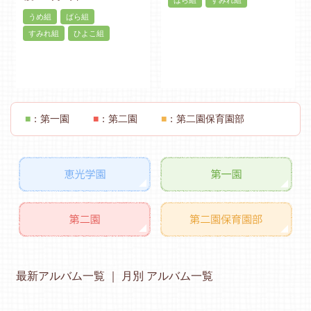
ばら組
すみれ組
うめ組
ばら組
すみれ組
ひよこ組
■
：第一園
■
：第二園
■
：第二園保育園部
最新アルバム一覧
月別 アルバム一覧