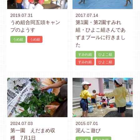
2019.07.31
2017.07.14
うめ組合同五頭キャン
第1園・第2園すみれ
プのようす
組・ひよこ組さんであ
ずまプールに行きまし
うめ組
うめ組
た
すみれ組
ひよこ組
すみれ組
ひよこ組
2024.07.03
2015.07.01
第一園 えだまめ収
泥んこ遊び
穫 7月1日