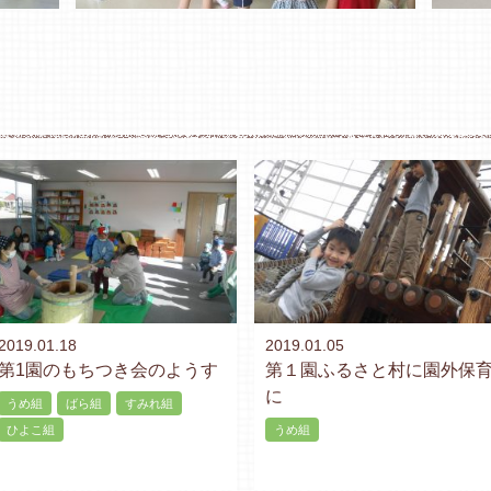
2019.01.18
2019.01.05
第1園のもちつき会のようす
第１園ふるさと村に園外保
に
うめ組
ばら組
すみれ組
ひよこ組
うめ組