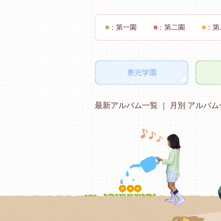
■
：第一園
■
：第二園
■
：第
最新アルバム一覧
月別 アルバム