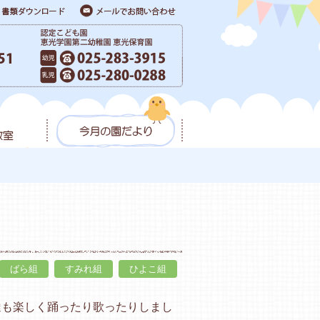
ばら組
すみれ組
ひよこ組
達も楽しく踊ったり歌ったりしまし