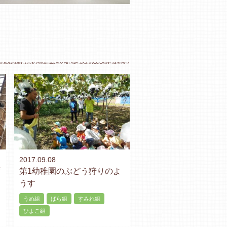
2017.09.08
育
第1幼稚園のぶどう狩りのよ
うす
うめ組
ばら組
すみれ組
ひよこ組