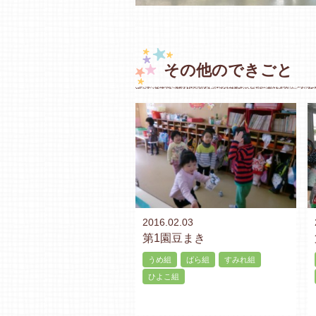
その他のできごと
2016.02.03
第1園豆まき
うめ組
ばら組
すみれ組
ひよこ組