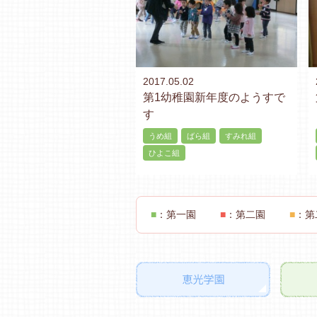
2017.05.02
第1幼稚園新年度のようすで
す
うめ組
ばら組
すみれ組
ひよこ組
■
：第一園
■
：第二園
■
：第