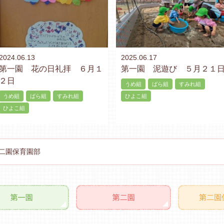
2024.06.13
2025.06.17
第一園 花の日礼拝 ６月１
第一園 泥遊び ５月２１
２日
うめ組
ばら組
すみれ組
うめ組
ばら組
すみれ組
ひよこ組
ひよこ組
二園保育園部