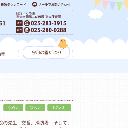
うめ組
ばら組
すみれ組
病院の先生、交番、消防署、そして、