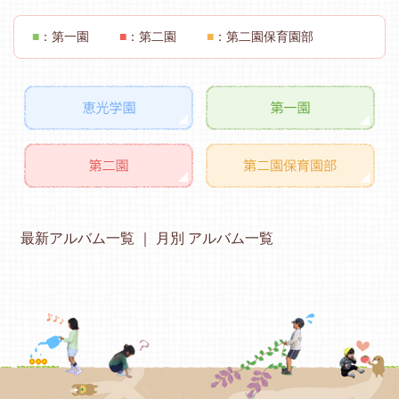
■
：第一園
■
：第二園
■
：第二園保育園部
最新アルバム一覧
月別 アルバム一覧