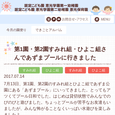
今月の園便り
できごとアルバム
第1園・第2園すみれ組・ひよこ組さ
んであずまプールに行きました
すみれ組
ひよこ組
すみれ組
ひよこ組
2017.07.14
7月13日、第1園、第2園のすみれ組とひよこ組であずま公
園にある「あずまプール」にいってきました。とってもア
ツくてプール日和でした。はじめは貸切状態でみんなでの
びのびと遊びました。ちょっとプールが苦手なお友達もい
ましたが、みんな怖がることなくいっぱい水遊びを楽しみ
ましたよ。