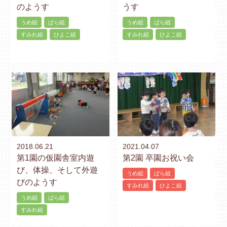
のようす
うす
うめ組
ばら組
うめ組
ばら組
すみれ組
ひよこ組
すみれ組
ひよこ組
2018.06.21
2021.04.07
第1園の仮園舎室内遊
第2園 卒園お祝い会
び、体操、そして外遊
うめ組
ばら組
びのようす
すみれ組
ひよこ組
うめ組
ばら組
すみれ組