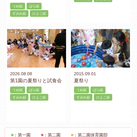
うめ組
ばら組
すみれ組
ひよこ組
2026.08.08
2015.09.01
第1園の夏祭りと試食会
夏祭り
うめ組
ばら組
うめ組
ばら組
すみれ組
ひよこ組
すみれ組
ひよこ組
■
：第一園
■
：第二園
■
：第二園保育園部