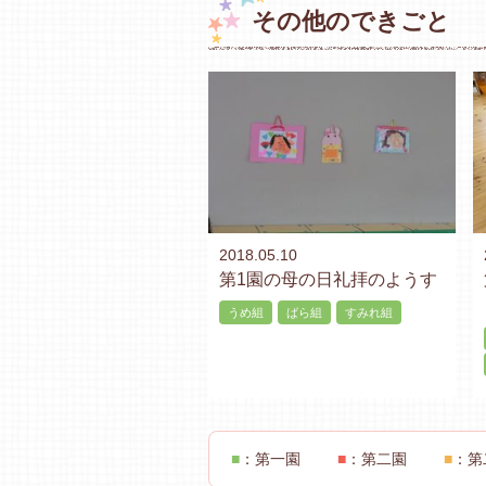
その他のできごと
2018.05.10
第1園の母の日礼拝のようす
うめ組
ばら組
すみれ組
■
：第一園
■
：第二園
■
：第