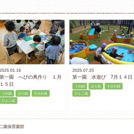
2025.01.16
2025.07.25
第一園 へびの凧作り １月
第一園 水遊び 7月１４日
１５日
うめ組
ばら組
すみれ組
うめ組
ばら組
すみれ組
ひよこ組
ひよこ組
二園保育園部