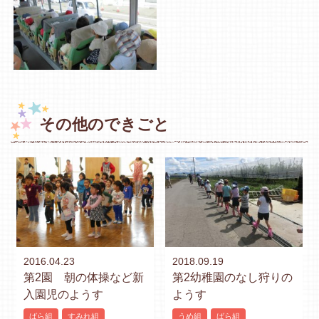
その他のできごと
2016.04.23
2018.09.19
第2園 朝の体操など新
第2幼稚園のなし狩りの
入園児のようす
ようす
ばら組
すみれ組
うめ組
ばら組