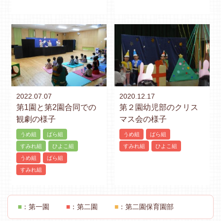
2022.07.07
2020.12.17
第1園と第2園合同での
第２園幼児部のクリス
観劇の様子
マス会の様子
うめ組
ばら組
うめ組
ばら組
すみれ組
ひよこ組
すみれ組
ひよこ組
うめ組
ばら組
すみれ組
■
：第一園
■
：第二園
■
：第二園保育園部