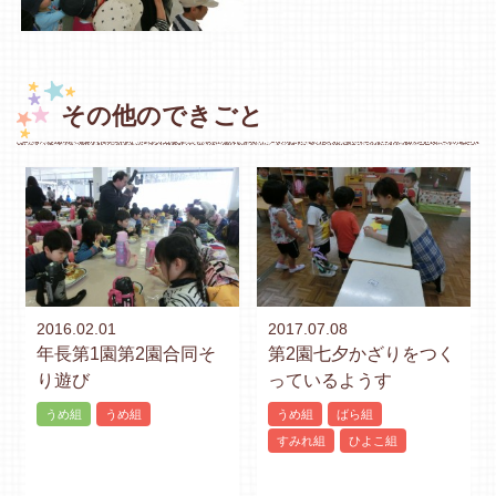
その他のできごと
2016.02.01
2017.07.08
年長第1園第2園合同そ
第2園七夕かざりをつく
り遊び
っているようす
うめ組
うめ組
うめ組
ばら組
すみれ組
ひよこ組