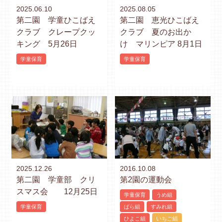
2025.06.10
2025.08.05
第二園 学童ひこばえ
第二園 恵光ひこばえ
クラブ クレープクッ
クラブ 夏のお出か
キング 5月26日
け マリンピア 8月1日
学童保育
学童保育
2025.12.26
2016.10.08
第二園 学童部 クリ
第2園の運動会
スマス会 12月25日
学童保育
うめ組
学童保育
ばら組
すみれ組
ひよこ組
いちご組