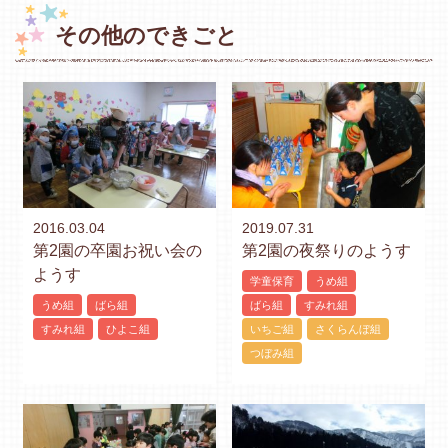
その他のできごと
2016.03.04
2019.07.31
第2園の卒園お祝い会の
第2園の夜祭りのようす
ようす
学童保育
うめ組
うめ組
ばら組
ばら組
すみれ組
すみれ組
ひよこ組
いちご組
さくらんぼ組
つぼみ組