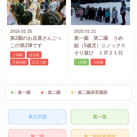
2016.02.25
2025.01.21
第2園のお店屋さんごっ
第一園 第二園 うめ
この第2弾です
組（5歳児）ニノックス
そり遊び １月２１日
うめ組
ばら組
すみれ組
ひよこ組
うめ組
うめ組
■
：第一園
■
：第二園
■
：第二園保育園部