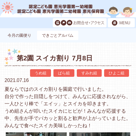
今月の園便り
できごとアルバム
第2園 スイカ割り 7月8日
うめ組
ばら組
すみれ組
ひよこ組
2021.07.16
夏ならではのスイカ割りを園庭で行いました。
自分で作った目隠しをつけて、みんなに応援されながら、
一人ひとり棒で「エイッ」とスイカを叩きます。
うめ組さんが叩いたスイカにヒビが！みんなが応援する
中、先生が手でパカッと割ると歓声が上がっていました。
みんなで食べたスイカ美味しかったね！