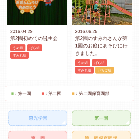
2016.04.29
2016.06.25
第2園初めての誕生会
第2園のすみれさんが第
1園のお庭にあそびに行
うめ組
ばら組
きました。
すみれ組
うめ組
ばら組
すみれ組
いちご組
■
：第一園
■
：第二園
■
：第二園保育園部