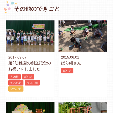
その他のできごと
2017.09.07
2015.06.01
第2幼稚園の創立記念の
ばら組さん
お祝いをしました
ばら組
うめ組
ばら組
すみれ組
ひよこ組
いちご組