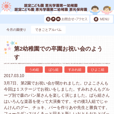
今月の園便り
できごとアルバム
第2幼稚園での卒園お祝い会のよう
す
うめ組
ばら組
すみれ組
ひよこ組
2017.03.10
3月7日、第2園でお祝い会が開かれました。ひよこさんも
今回は１ステージでお祝いをしました。すみれさんもグル
ープ別で森のパン屋さんを楽しく演じました。ばら組さん
はいろんな楽器を使って大演奏です。その後3人組でじゃ
んけんのグー、チョキ、パーを作りあや先生と勝負です。
フォークダンスはくるっと回ると新しいおともだちとぱっ