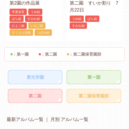
第2園の作品展
第二園 すいか割り 7
月22日
学童保育
うめ組
ばら組
すみれ組
うめ組
ばら組
ひよこ組
いちご組
すみれ組
さくらんぼ組
つぼみ組
■
：第一園
■
：第二園
■
：第二園保育園部
最新アルバム一覧
月別 アルバム一覧