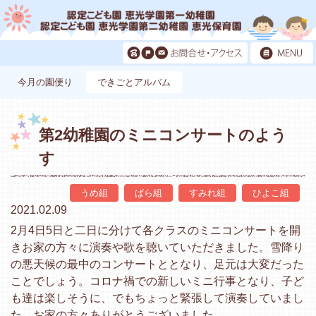
今月の園便り
できごとアルバム
第2幼稚園のミニコンサートのよう
す
うめ組
ばら組
すみれ組
ひよこ組
2021.02.09
2月4日5日と二日に分けて各クラスのミニコンサートを開
きお家の方々に演奏や歌を聴いていただきました。雪降り
の悪天候の最中のコンサートととなり、足元は大変だった
ことでしょう。コロナ禍での新しいミニ行事となり、子ど
も達は楽しそうに、でもちょっと緊張して演奏していまし
た。お家の方々ありがとうございました。