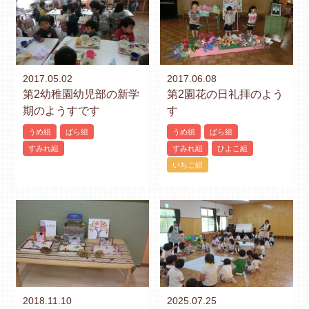
2017.05.02
2017.06.08
第2幼稚園幼児部の新学
第2園花の日礼拝のよう
期のようすです
す
うめ組
ばら組
うめ組
ばら組
すみれ組
すみれ組
ひよこ組
いちご組
2018.11.10
2025.07.25