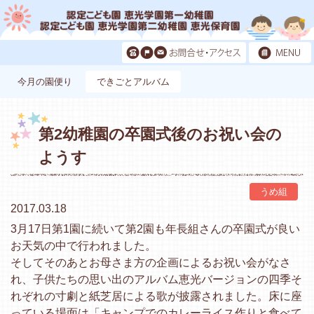
今月の園便り
できごとアルバム
第2幼稚園の卒園式後のお祝い会の
ようす
うめ組
2017.03.18
3月17日第1園に続いて第2園も年長組さんの卒園式が良い
お天気の中で行われました。
そしてそのあとお母さま方の企画によるお祝い会がなさ
れ、子供たちの思い出のアルバム恵光バージョンの四季そ
れぞれの寸劇と紙芝居による歌が披露されました。床に座
っている場面は「キャンプでのカレーライス作りと食べて