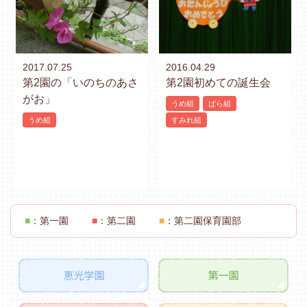
2017.07.25
2016.04.29
第2園の「いのちのあさ
第2園初めての誕生会
がお」
うめ組
ばら組
うめ組
すみれ組
■
：第一園
■
：第二園
■
：第二園保育園部