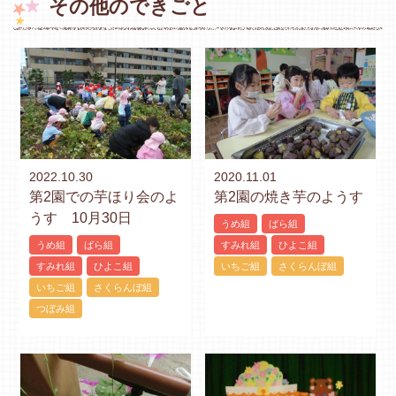
その他のできごと
2022.10.30
2020.11.01
第2園での芋ほり会のよ
第2園の焼き芋のようす
うす 10月30日
うめ組
ばら組
うめ組
ばら組
すみれ組
ひよこ組
すみれ組
ひよこ組
いちご組
さくらんぼ組
いちご組
さくらんぼ組
つぼみ組