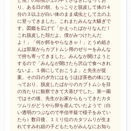
と虫」の幼虫が土の中でさなぎになってお
り、ある日の朝、もっこりと脱皮して体の４
分の３以上が白い体のまま成虫として土の上
に登ってきました。これまたみんな大騒ぎで
す。図鑑を広げて「かえったばかりなんだ！
これ脱皮した殻だよ。僕がみつけたんだ
よ！」「何か餌をやらなきゃ！」とうめ組さ
んは部屋からカブトムシ用のぜりーをみんな
で持ち寄ってきました。みんなが開けようと
するので「みんなが開けたら沢山で食べきれ
ないよ。１個にしておこうよ」と先生が提
案。その日の夕方にはもうほぼ茶色の体にな
っており、脱皮したばかりのカブトムシを目
の当たりに観察できて大喜びでした。第一園
ではその後、先生がお家からもってきたカタ
ツムリがどうやら卵を産んでいたようで（白
い透明のつぶなので半信半疑で様子をみてい
たら）数日後、１ミリ位のカタツムリが生ま
れてすみれ組の子どもたちがみんなにお知ら