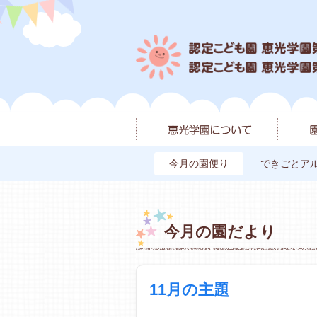
今月の園便り
できごとア
今月の園だより
11月の主題