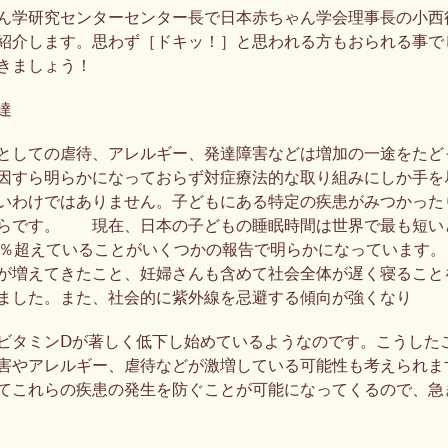
ん学研究センターセンター長で日本赤ちゃん学会理事長の小西
紹介します。思わず［ドキッ！］と思われる方もおられる事で
きましょう！
達
としての虐待、アレルギー、発達障害などは増加の一途をたど
因すら明らかになっておらず対症療法的な取り組みにしか手を
いわけではありません。子どもにある特定の疾患がみつかった
らです。 現在、日本の子どもの睡眠時間は世界で最も短い
０％超えていることがいくつかの報告で明らかになっています。
が増えてきたこと、妊婦さんも含めて社会全体が遅く寝ること
ました。また、社会的に紫外線を忌避する傾向が強くなり
ビタミンⅮが著しく低下し始めているようなのです。こうした
害やアレルギー、虐待などが激増している可能性も考えられま
てこれらの疾患の発生を防ぐことが可能になってくるので、急