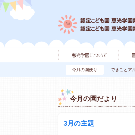
今月の園便り
できごとア
今月の園だより
3月の主題