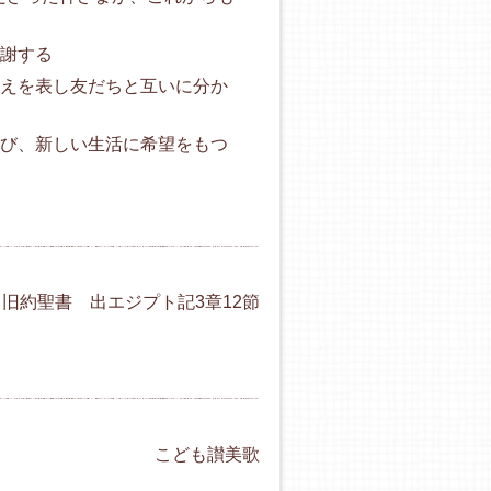
謝する
を表し友だちと互いに分か
、新しい生活に希望をもつ
旧約聖書 出エジプト記3章12節
こども讃美歌