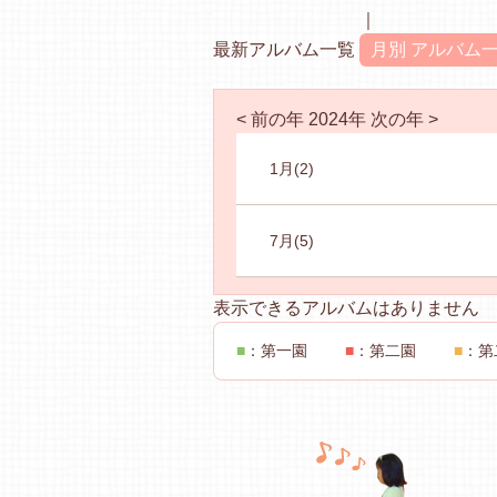
最新アルバム一覧
月別 アルバム
< 前の年
2024年
次の年 >
1月
(2)
7月
(5)
表示できるアルバムはありません
■
：第一園
■
：第二園
■
：第